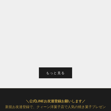
オランジェ ノワゼット
セール価格
¥2,500
もっと見る
＼公式LINEお友達登録お願いします／
新規お友達登録で、クィーン洋菓子店で人気の焼き菓子プレゼン