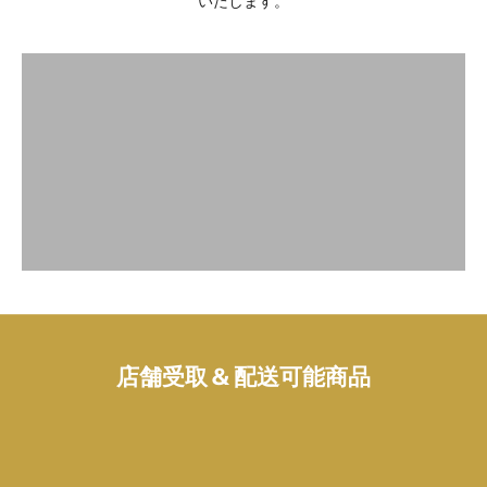
いたします。
RESERVE CAKE
もっと見る
プリントデコのご予約
CUT A CAKE
もっと見る
カットケーキのご予約
ROLL CAKE
もっと見る
大濱ロールケーキ
CAKE
もっと見る
ケイク
もっと見る
店舗受取 & 配送可能商品