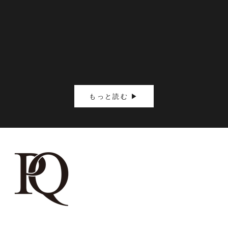
旬の桃を味わう「2026桃コレクション」
今すぐ食
紹介
もっと見る
もっと見
もっと読む ▶︎