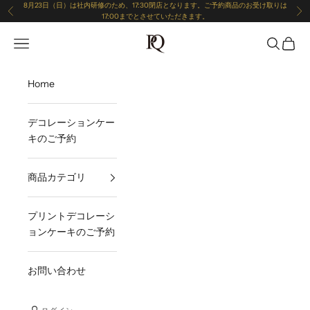
コンテンツへスキップ
8月23日（日）は社内研修のため、17:30閉店となります。ご予約商品のお受け取りは
前へ
次
17:00までとさせていただきます。
メニューを開く
patisserie-queen
検索を開
カート
Home
デコレーションケー
キのご予約
商品カテゴリ
プリントデコレーシ
ョンケーキのご予約
お問い合わせ