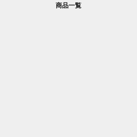
商品一覧
モンブラン
マロンクイーン
セール価格
セール価格
¥560
¥550