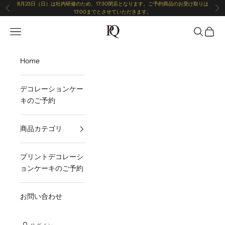
コンテンツへスキップ
8月23日（日）は社内研修のため、17:30閉店となります。ご予約商品のお受け取りは
前へ
次
17:00までとさせていただきます。
patisserie-queen
メニューを開く
検索を開
カート
Home
デコレーションケー
キのご予約
商品カテゴリ
プリントデコレーシ
ョンケーキのご予約
お問い合わせ