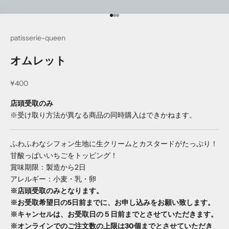
I18n Error: Missing interpolation v
I18n Error: Missing interpolation 
I18n Error: Missing interpolation
patisserie-queen
オムレット
¥400
店頭受取のみ
※受け取り方法が異なる商品の同時購入はできかねます。
ふわふわなシフォン生地に生クリームとカスタードがたっぷり！
甘酸っぱいいちごをトッピング！
賞味期限：製造から2日
アレルギー：
小麦・乳・卵
※店頭受取のみとなります。
※お受取希望日の5日前までに、お申し込みをお願い致します。
※
キャンセルは、お受取日の５日前までとさせていただきます。
※オンラインでのご注文数の上限は30個までとさせていただき